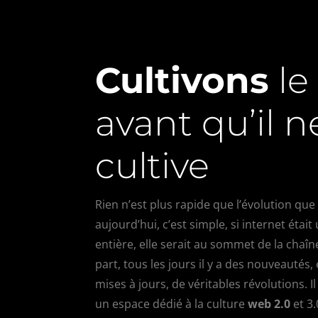
Cultivons
le
avant qu’il 
cultive
Rien n’est plus rapide que l’évolution que
aujourd’hui, c’est simple, si internet étai
entière, elle serait au sommet de la chaîn
part, tous les jours il y a des nouveautés,
mises à jours, de véritables révolutions. I
un espace dédié à la culture
web 2.0
et 3.