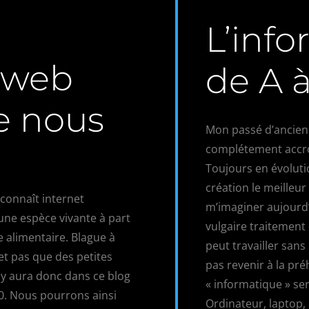
L’inf
 web
de A à
ne nous
Mon passé d’ancien
complétement accr
Toujours en évolutio
création le meilleu
 connaît internet
m’imaginer aujourd
t une espèce vivante à part
vulgaire traitement
e alimentaire. Blague à
peut travailler sans 
 et pas que des petites
pas revenir à la pré
l y aura donc dans ce blog
« informatique » se
0. Nous pourrons ainsi
Ordinateur, laptop,