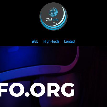
Web
High-tech
Contact
FO.ORG