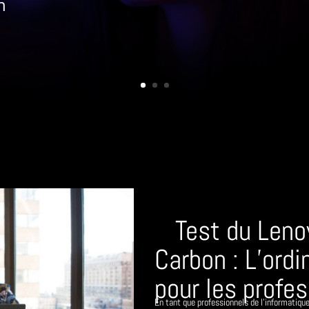
h
Test du Leno
Carbon : L’ordi
pour les profe
En tant que professionnels de l'informatiqu