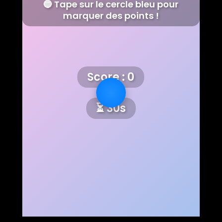
🔵 Tape sur le cercle bleu pour
marquer des points !
Score :
0
⏳
30
s