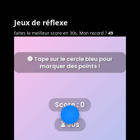
Jeux de réflexe
faites le meilleur score en 30s. Mon record ?
49
🔵 Tape sur le cercle bleu pour
marquer des points !
Score :
0
⏳
30
s