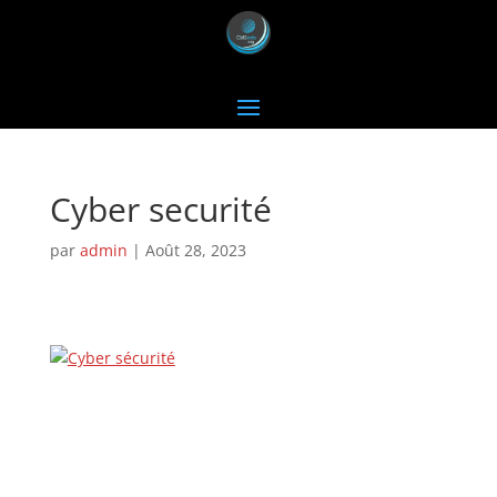
Cyber securité
par
admin
|
Août 28, 2023
Je vous attends sur Facebook!