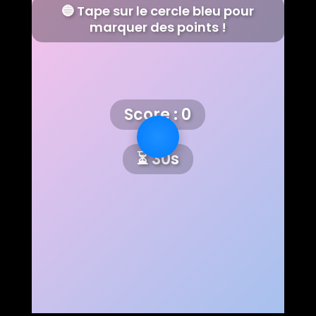
🔵 Tape sur le cercle bleu pour
marquer des points !
Score :
0
⏳
30
s